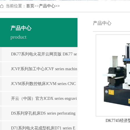
当前位置：
首页
>>
产品中心
>>
产品中心
产品中心
product
DK77系列电火花开云网页版 DK77 se
ries electric discharge wire cutting mach
JCVF系列加工中心JCVF series machin
ine
ing center
JCVM系列数控铣床JCVM series CNC
milling machine
开云（中国）官方JCDX series engravi
ng and milling machine
DS系列穿孔机床DS series perforating
DK7745经
machine
D71系列电火花成型机床D71 series E