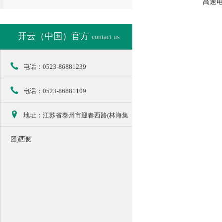
高速
DM forming machine
开云（中国）官方
contact us
电话：0523-86881239
电话：0523-86881109
地址：江苏省泰州市迎春西路(林海集
团)西侧