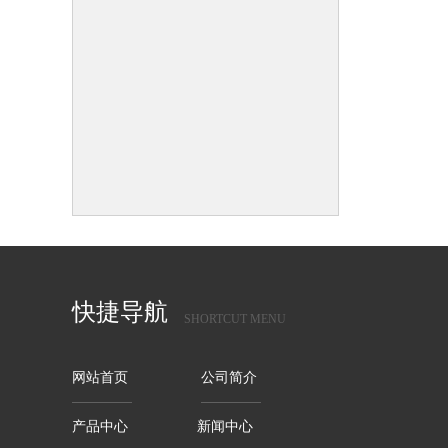
快捷导航
SHORTCUT MENU
网站首页
公司简介
产品中心
新闻中心