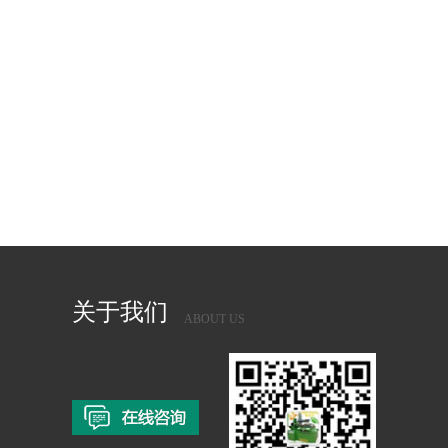
关于我们
ABOUT US