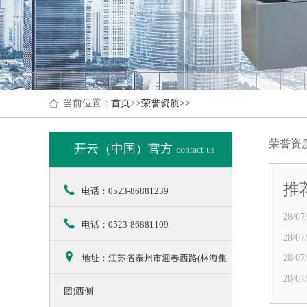
当前位置：
首页
>>
荣誉资质
>>
荣誉资
开云（中国）官方
contact us
推
电话：0523-86881239
28/07
电话：0523-86881109
28/07
地址：江苏省泰州市迎春西路(林海集
28/07
28/07
团)西侧