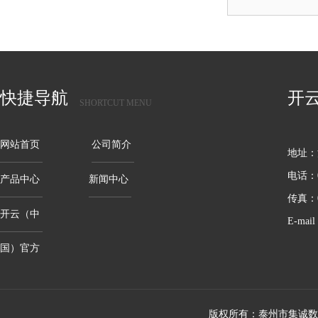
快捷导航
开
SHORTCUT MENU
网站首页
公司简介
地址：
电话：05
产品中心
新闻中心
传真：05
开云（中
E-mail
国）官方
版权所有：
泰州市集诚数