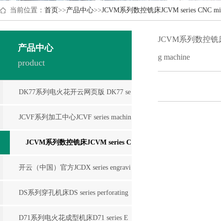
当前位置：
首页
>>
产品中心
>>
JCVM系列数控铣床JCVM series CNC milli
JCVM系列数控铣床JCV
产品中心
g machine
product
DK77系列电火花开云网页版 DK77 se
ries electric discharge wire cutting mach
JCVF系列加工中心JCVF series machin
ine
ing center
JCVM系列数控铣床JCVM series C
NC milling machine
开云（中国）官方JCDX series engravi
ng and milling machine
DS系列穿孔机床DS series perforating
machine
D71系列电火花成型机床D71 series E