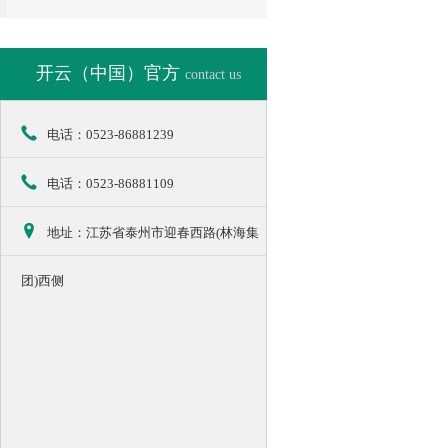
DM forming machine
开云（中国）官方
contact us
电话：0523-86881239
电话：0523-86881109
地址：江苏省泰州市迎春西路(林海集
团)西侧