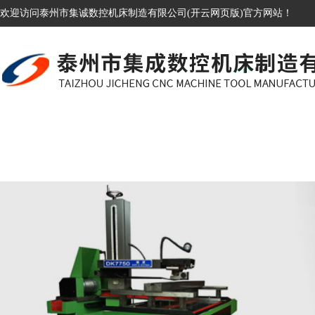
欢迎访问泰州市集诚数控机床制造有限公司(开云网页版)官方网站！