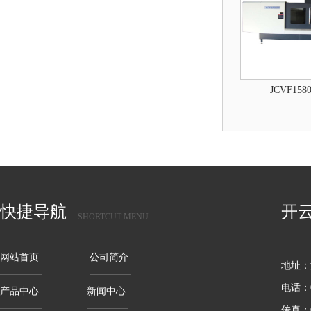
JCVF15
快捷导航
开
SHORTCUT MENU
网站首页
公司简介
地址：
电话：05
产品中心
新闻中心
传真：05